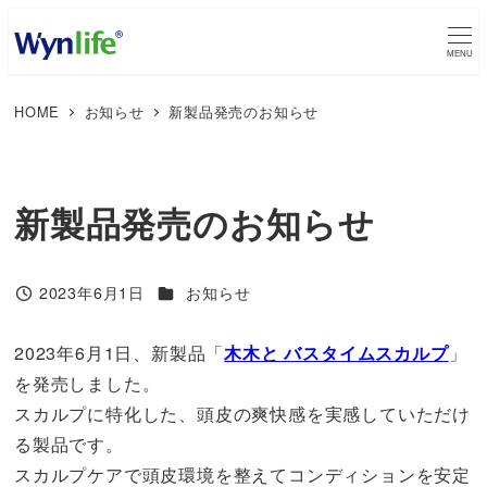
メ
イ
MENU
ン
HOME
お知らせ
新製品発売のお知らせ
コ
ン
テ
ン
新製品発売のお知らせ
ツ
へ
カテゴリー
2023年6月1日
お知らせ
移
投稿日
動
2023年6月1日、新製品「
木木と バスタイムスカルプ
」
を発売しました。
スカルプに特化した、頭皮の爽快感を実感していただけ
る製品です。
スカルプケアで頭皮環境を整えてコンディションを安定